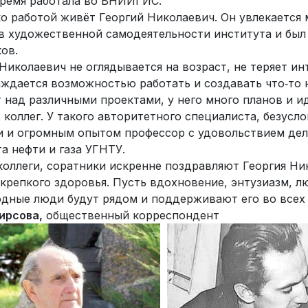
время работала во ВНИИГИС.
о работой живёт Георгий Николаевич. Он увлекается 
 в художественной самодеятельности института и бы
ов.
Николаевич не оглядывается на возраст, не теряет ин
аждается возможностью работать и создавать что‑то 
т над различными проектами, у него много планов и 
коллег. У такого авторитетного специалиста, безусл
и и огромным опытом профессор с удовольствием дел
а нефти и газа УГНТУ.
коллеги, соратники искренне поздравляют Георгия Н
крепкого здоровья. Пусть вдохновение, энтузиазм, л
одные люди будут рядом и поддерживают его во всех 
ирсова,
общественный корреспондент