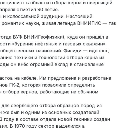
пециалист в области отбора керна и сверлящей
преля отметил 90‑летие.
ы и колоссальной эрудиции. Настоящий
й романтик науки, живая легенда ВНИИГИС — так
тогда ВУФ ВНИИГеофизики), куда он пришёл в
ости «бурение нефтяных и газовых скважин».
и общественных начинаний. Филиди — идеолог,
анию техники и технологии отбора керна из
годы он внёс огромный вклад в становление
ластов на кабеле. Им предложена и разработана
нов ГК‑2, которая позволила определить
я отбора кернов, работающие на обычном
р для сверлящего отбора образцов пород из
н же был и одним из основных создателей
3 году в составе отдела новой техники создан
ил. В 1970 году сектор выделился в