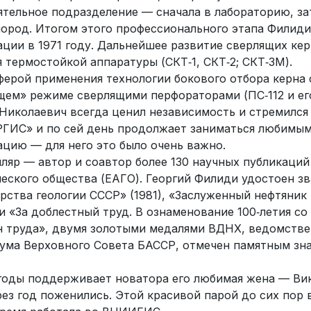
ятельное подразделение — сначала в лабораторию, за
пород. Итогом этого профессионального этапа Филиди
ации в 1971 году. Дальнейшее развитие сверлящих ке
 термостойкой аппаратуры (СКТ‑1, СКТ‑2; СКТ‑3М).
ферой применения технологии бокового отбора керна
щем» режиме сверлящими перфораторами (ПС‑112 и ег
Николаевич всегда ценил независимость и стремился 
ГИС» и по сей день продолжает заниматься любимым 
ацию — для него это было очень важно.
яр — автор и соавтор более 130 научных публикаций 
еского общества (ЕАГО). Георгий Филиди удостоен з
рства геологии СССР» (1981), «Заслуженный нефтяник
и «За доблестный труд. В ознаменование 100‑летия с
н труда», двумя золотыми медалями ВДНХ, ведомств
ума Верховного Совета БАССР, отмечен памятным знак
 годы поддерживает новатора его любимая жена — Вик
рез год поженились. Этой красивой парой до сих пор