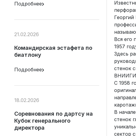
Известны
Подробнее
перфора
Георгий
професс
называют
21.02.2026
Вся его
1957 год
Командирская эстафета по
Здесь ра
биатлону
руковод
стенок 
Подробнее
ВНИИГИС
С 1958 г
оригинал
направл
18.02.2026
каротаж
В начале
Соревнования по дартсу на
стенок г
Кубок генерального
уникальн
директора
сектор с