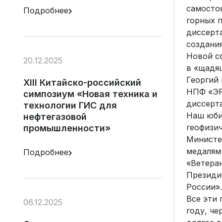
самосто
Подробнее
горных 
диссерт
создания
Новой с
20.12.2025
в «щадя
Георгий 
XIII Китайско-российский
НПФ «ЭР
симпозиум «Новая техника и
диссерт
технологии ГИС для
Наш юбил
нефтегазовой
геофизич
промышленности»
Министе
медалям
Подробнее
«Ветера
Президи
России».
Все эти
06.12.2025
году, че