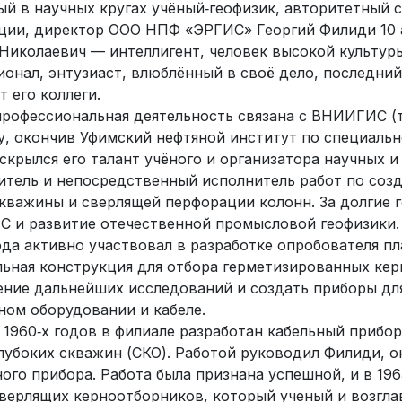
й в научных кругах учёный‑геофизик, авторитетный с
ции, директор ООО НПФ «ЭРГИС» Георгий Филиди 10 а
 Николаевич — интеллигент, человек высокой культур
ионал, энтузиаст, влюблённый в своё дело, последни
 его коллеги.
 профессиональная деятельность связана с ВНИИГИС (
у, окончив Уфимский нефтяной институт по специальн
скрылся его талант учёного и организатора научных 
итель и непосредственный исполнитель работ по созд
скважины и сверлящей перфорации колонн. За долгие 
 и развитие отечественной промысловой геофизики.
ода активно участвовал в разработке опробователя п
ьная конструкция для отбора герметизированных кер
ение дальнейших исследований и создать приборы дл
ном оборудовании и кабеле.
 1960‑х годов в филиале разработан кабельный прибо
лубоких скважин (СКО). Работой руководил Филиди, о
ого прибора. Работа была признана успешной, и в 196
верлящих керноотборников, который ученый и возглав