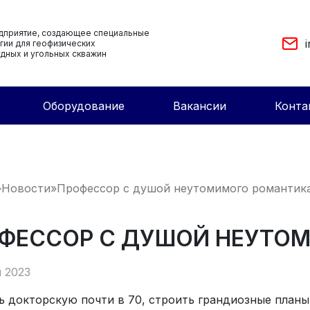
дприятие, создающее cпециальные
гии для геофизических
дных и угольных скважин
Оборудование
Вакансии
Конта
»
Новости
»
Профессор с душой неутомимого романтик
ФЕССОР С ДУШОЙ НЕУТО
я 2023
 докторскую почти в 70, строить грандиозные планы 