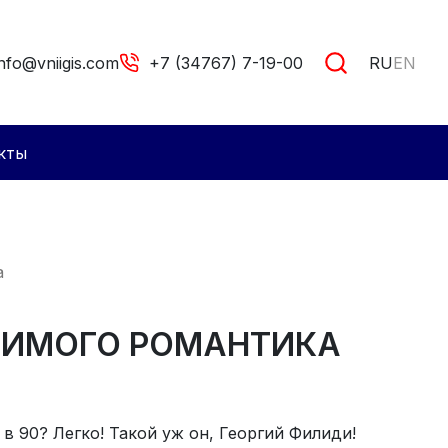
info@vniigis.com
+7 (34767) 7-19-00
RU
EN
кты
а
МИМОГО РОМАНТИКА
в 90? Легко! Такой уж он, Георгий Филиди!