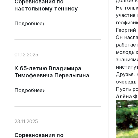
долгое 
Соревнования по
Не тольк
настольному теннису
участие
геофизик
Подробнее
Георгий 
Он насл
работае
молодых 
01.12.2025
знаниям
институт
К 65‑летию Владимира
Друзья, 
Тимофеевича Перелыгина
очередь 
Пусть р
Подробнее
Алёна Ф
23.11.2025
Соревнования по