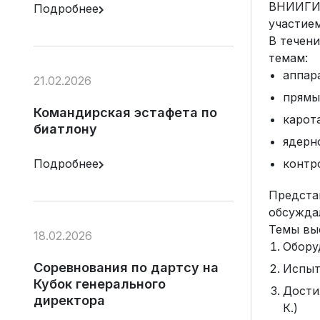
ВНИИГИС
Подробнее
участие
В течен
темам:
аппар
21.02.2026
пр
Командирская эстафета по
карот
биатлону
ядерн
Подробнее
контр
Предста
обсужда
Темы вы
18.02.2026
Обору
Соревнования по дартсу на
Испыт
Кубок генерального
Дости
директора
К.)