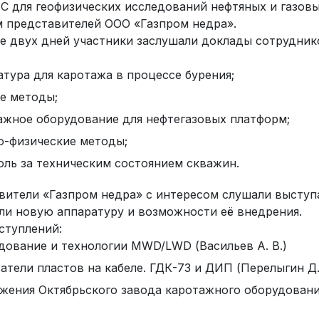
 для геофизических исследований нефтяных и газовы
м представителей ООО «Газпром недра».
ие двух дней участники заслушали доклады сотрудн
атура для каротажа в процессе бурения;
ямые методы;
ажное оборудование для нефтегазовых платформ;
о-физические методы;
оль за техническим состоянием скважин.
вители «Газпром недра» с интересом слушали выступ
ли новую аппаратуру и возможности её внедрения.
ступлений:
дование и технологии MWD/LWD (Васильев А. В.)
атели пластов на кабеле. ГДК-73 и ДИП (Перелыгин Д.
жения Октябрьского завода каротажного оборудования