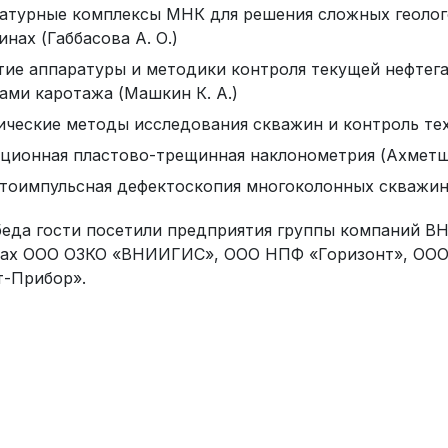
атурные комплексы МНК для решения сложных геолого
нах (Габбасова А. О.)
тие аппаратуры и методики контроля текущей нефтег
ами каротажа (Машкин К. А.)
ические методы исследования скважин и контроль техн
ционная пластово-трещинная наклонометрия (Ахметш
тоимпульсная дефектоскопия многоколонных скважин (
беда гости посетили предприятия группы компаний 
ах ООО ОЗКО «ВНИИГИС», ООО НПФ «Горизонт», ОО
т-Прибор».