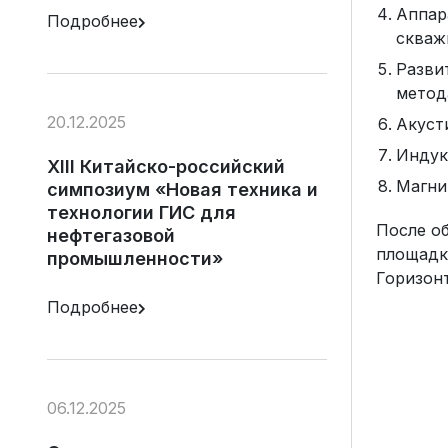
Аппар
Подробнее
скважи
Разви
метод
20.12.2025
Акуст
Индук
XIII Китайско-российский
Магни
симпозиум «Новая техника и
технологии ГИС для
После о
нефтегазовой
площадк
промышленности»
Горизон
Подробнее
06.12.2025