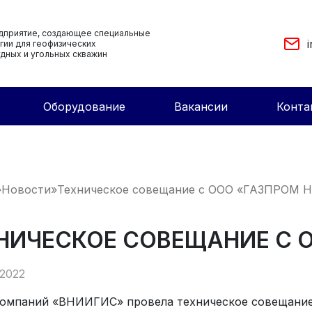
дприятие, создающее cпециальные
гии для геофизических
дных и угольных скважин
Оборудование
Вакансии
Конта
»
Новости
»
Техническое совещание с ООО «ГАЗПРОМ 
НИЧЕСКОЕ СОВЕЩАНИЕ С 
2022
компаний «ВНИИГИС» провела техническое совещание